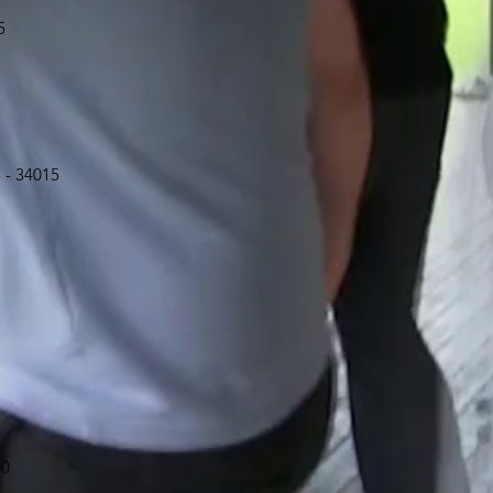
5
3 - 34015
00