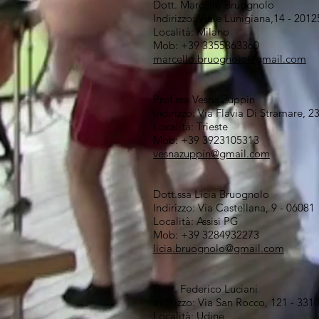
Dott. Marcello Bruognolo
Indirizzo: Viale Lunigiana,14 - 2012
Località: Milano
Mob: +39 3355863360
marcello.bruognolo@gmail.com
Prof.ssa Vesna Zuppin
Indirizzo: Via Flavia Di Stramare, 2
Località: Trieste
Mob: +39 3923105313
vesnazuppin@gmail.com
Dott.ssa Licia Bruognolo
Indirizzo: Via Castellana, 9 - 06081
Località: Assisi PG
Mob: +39 3284932273
licia.bruognolo@gmail.com
Dott. Federico Luciani
Indirizzo: Via San Rocco, 121 - 331
Località: Udine