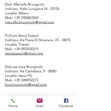
Dott. Marcello Bruognolo
Indirizzo: Viale Lunigiana,
14 - 20125
Località: Milano
Mob:
+39 3355863360
marcello.bruognolo@gmail.com
Prof.ssa Vesna Zuppin
Indirizzo: Via Flavia Di Stramare,
23 - 34015
Località: Trieste
Mob:
+39 3923105313
vesnazuppin@gmail.com
Dott.ssa Licia Bruognolo
Indirizzo: Via Castellana, 9 - 06081
Località: Assisi PG
Mob:
+39 3284932273
licia.bruognolo@gmail.com
Dott. Federico Luciani
Indirizzo: Via San Rocco,
121 - 33100
Phone
Email
Facebook
Località: Udine